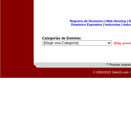
Registro de Dominios
|
Web Hosting
|
D
Dominios Expirados
|
Industrias
|
Indu
Categorías de Dominio:
[Pág. princi
** Precios expre
© 2002/2022 Solo10.com