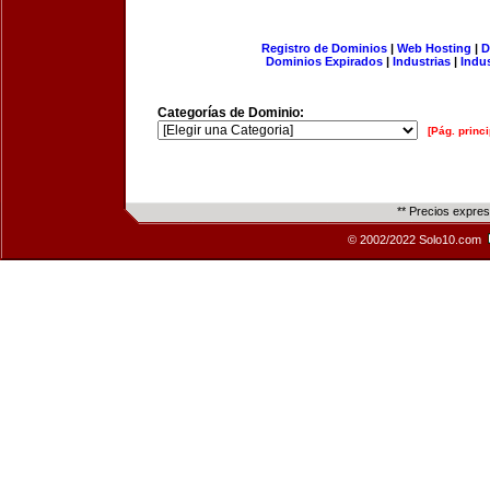
Registro de Dominios
|
Web Hosting
|
D
Dominios Expirados
|
Industrias
|
Indu
Categorías de Dominio:
[Pág. princi
** Precios expre
© 2002/2022 Solo10.com