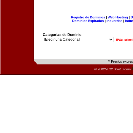
Registro de Dominios
|
Web Hosting
|
D
Dominios Expirados
|
Industrias
|
Indu
Categorías de Dominio:
[Pág. princi
** Precios expre
© 2002/2022 Solo10.com