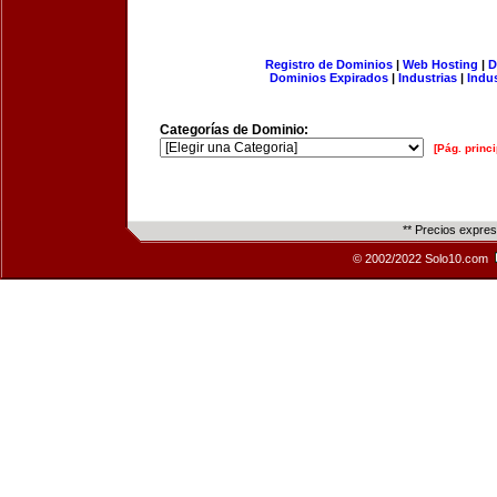
Registro de Dominios
|
Web Hosting
|
D
Dominios Expirados
|
Industrias
|
Indu
Categorías de Dominio:
[Pág. princi
** Precios expre
© 2002/2022 Solo10.com